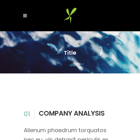
Title
COMPANY ANALYSIS
01
Alienum phaedrum torquatos
nec eu, vis detraxit periculis ex,