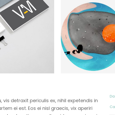
Da
s detraxit periculis ex, nihil expetendis in
Ca
rtem ei est. Eos ei nisl graecis, vix aperiri