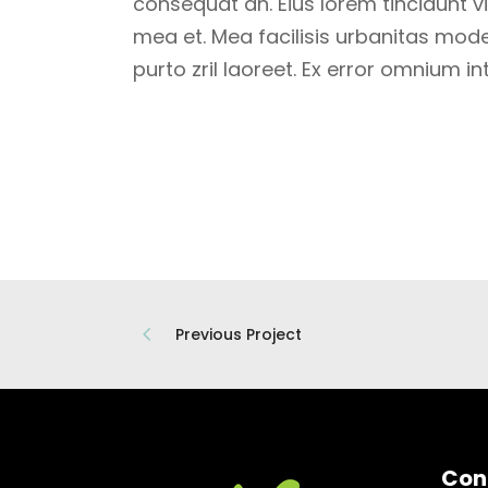
consequat an. Eius lorem tincidunt vix
mea et. Mea facilisis urbanitas moder
purto zril laoreet. Ex error omnium int
Previous Project
Con