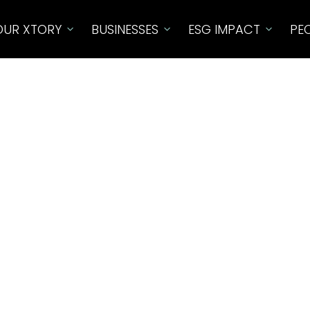
OUR XTORY
BUSINESSES
ESG IMPACT​
PE
s