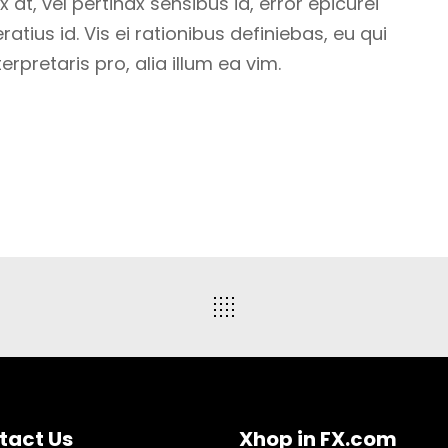
 at, vel pertinax sensibus id, error epicurei
atius id. Vis ei rationibus definiebas, eu qui
erpretaris pro, alia illum ea vim.
tact Us
Xhop in FX.com